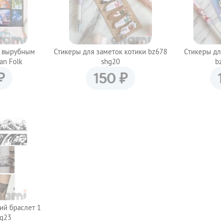
с вырубным
Стикеры для заметок котики bz678
Стикеры дл
an Folk
shg20
b
₽
₽
150
ий браслет 1
hg23