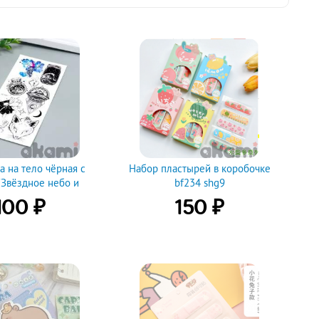
странице
а на тело чёрная с
Набор пластырей в коробочке
"Звёздное небо и
bf234 shg9
тные" 19х9 см
₽
₽
100
150
пить
Купить