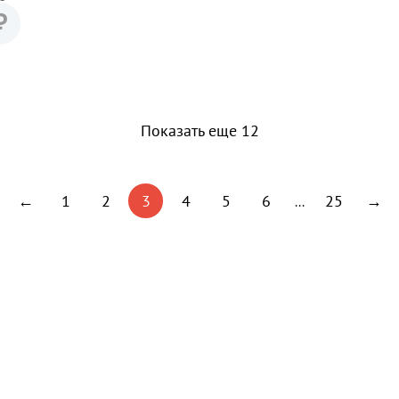
₽
Показать еще 12
←
1
2
3
4
5
6
25
→
...