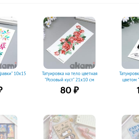
Травки" 10х15
Татуировка на тело цветная
Татуировк
"Розовый куст" 21х10 см
цветом 
живо
₽
₽
80
Купить
Ку