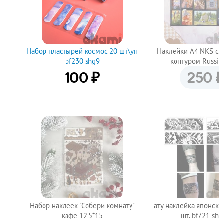
Набор пластырей космос 20 шт\уп
Наклейки А4 NKS 
bf230 shg9
контуром Russi
₽
100
250
Купить
Набор наклеек "Собери комнату"
Тату наклейка японск
кафе 12,5*15
шт. bf721 s