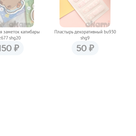
я заметок капибары
Пластырь декоративный bu930
z677 shg20
shg9
₽
₽
150
50