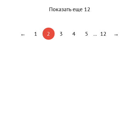
Показать еще 12
←
1
2
3
4
5
12
→
...