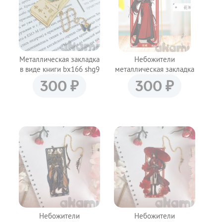
Металлическая закладка
Небожители
в виде книги bx166 shg9
металлическая закладка
bz141 shg9
₽
₽
300
300
Небожители
Небожители