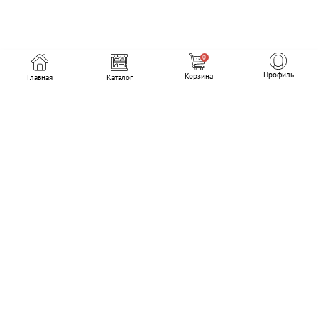
0
Профиль
Корзина
Главная
Каталог
Мы в соцсетях
© 2011—2026 Аниме-магазин «Аками».
Информация на сайте не является публичной офертой