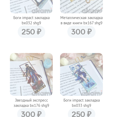
Боги impact закладка
Металлическая закладка
bx032 shg9
в виде книги bx167 shg9
₽
₽
250
300
Звездный экспресс
Боги impact закладка
закладка bx176 shg9
bx033 shg9
₽
₽
300
250