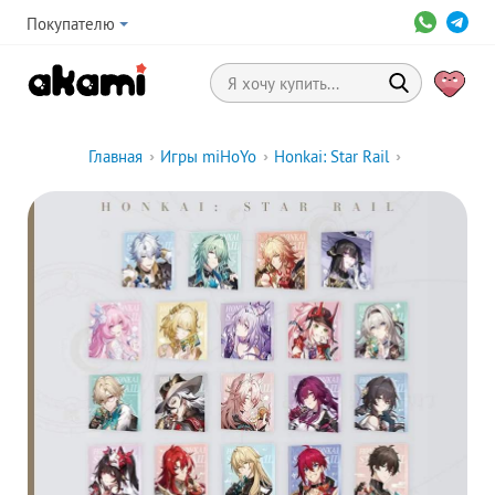
Покупателю
Главная
›
Игры miHoYo
›
Honkai: Star Rail
›