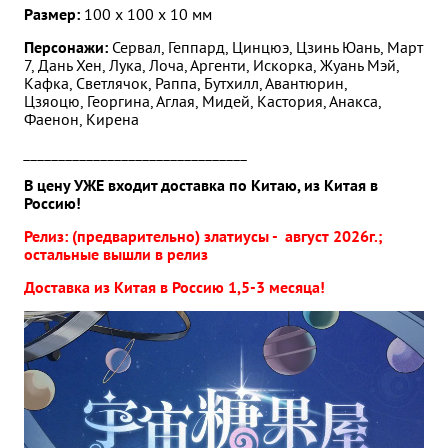
Размер:
100 х 100 х
10 мм
Персонажи:
Сервал, Геппард, Цинцюэ, Цзинь Юань, Март
7, Дань Хен, Лука, Лоча, Аргенти, Искорка, Жуань Мэй,
Кафка, Светлячок, Раппа, Бутхилл, Авантюрин,
Цзяоцю, Георгина, Аглая, Мидей, Кастория, Анакса,
Фаенон, Кирена
________________________________
В цену УЖЕ входит доставка по Китаю, из Китая в
Россию!
Релиз: (предварительно) златиусы - август
2026г.;
остальные вышли в релиз
Доставка из Китая в Россию 1,5-3 месяца!