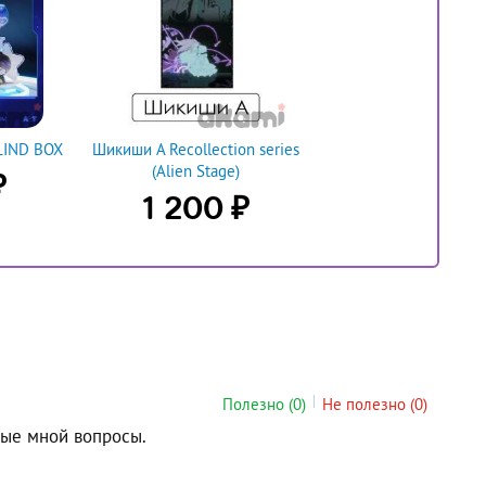
BLIND BOX
Шикиши А Recollection series
(Alien Stage)
₽
₽
1 200
Полезно
(0)
Не полезно
(0)
ные мной вопросы.