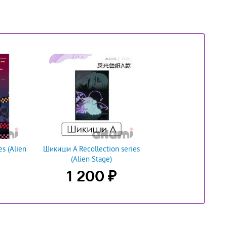
s (Alien
Шикиши А Recollection series
(Alien Stage)
₽
1 200