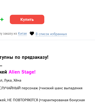
Купить
у заказу из
Китая
В список избранных
тупны по предзаказу!
__
жей
Alien Stage!
л, Лука, Хёна
СЛУЧАЙНЫЙ персонаж (+низкий шанс выпадения
жей, НЕ ПОВТОРЯЮТСЯ (+гарантированая бонусная