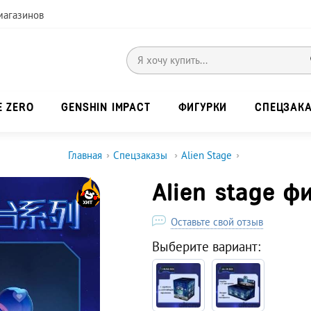
магазинов
E ZERO
GENSHIN IMPACT
ФИГУРКИ
СПЕЦЗАК
Главная
›
Спецзаказы
›
Alien Stage
›
Alien stage ф
Оставьте свой отзыв
Выберите вариант: