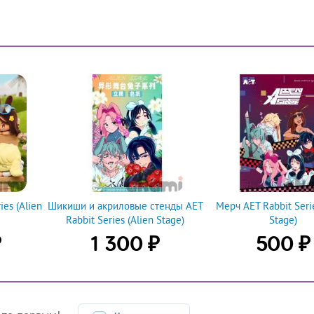
es (Alien
Шикиши и акриловые стенды AET
Мерч AET Rabbit Serie
Rabbit Series (Alien Stage)
Stage)
₽
₽
₽
1 300
500