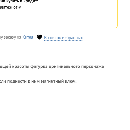
но купить в кредит:
платеж
от
₽
у заказу из
Китая
В список избранных
ающей красоты фигурка оригинального персонажа
если поднести к ним магнитный ключ.