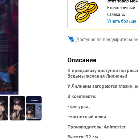
Этот товар мож
Ежемесячный 
Ставка
%
Узнать больше
Доступно по предварительном
Описание
К предзаказу доступна потряс
Ведьмы желания Лилианы!
У Лилианы загораются глазки, 
В комплекте:
- фигурка;
-магнитный ключ.
Производитель: Animester
Высота: 32 см