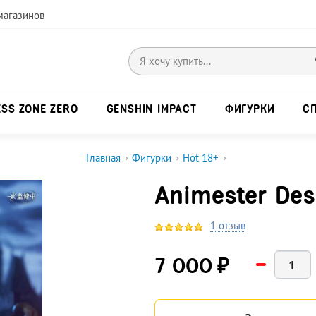
магазинов
ESS ZONE ZERO
GENSHIN IMPACT
ФИГУРКИ
С
Главная
›
Фигурки
›
Hot 18+
›
Animester Desi
1 отзыв
₽
7 000