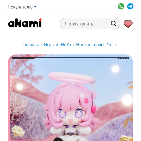
Покупателю
Главная
›
Игры miHoYo
›
Honkai Impact 3rd
›