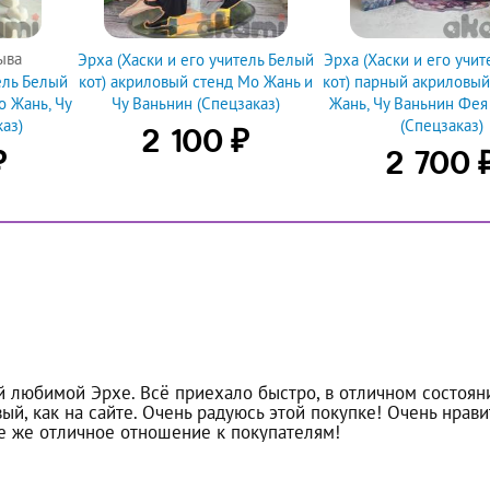
ыва
Эрха (Хаски и его учитель Белый
Эрха (Хаски и его учи
ель Белый
кот) акриловый стенд Мо Жань и
кот) парный акриловый
о Жань, Чу
Чу Ваньнин (Спецзаказ)
Жань, Чу Ваньнин Фея
аз)
(Спецзаказ)
₽
2 100
₽
2 700
 любимой Эрхе. Всё приехало быстро, в отличном состоянии
ый, как на сайте. Очень радуюсь этой покупке! Очень нрави
ое же отличное отношение к покупателям!