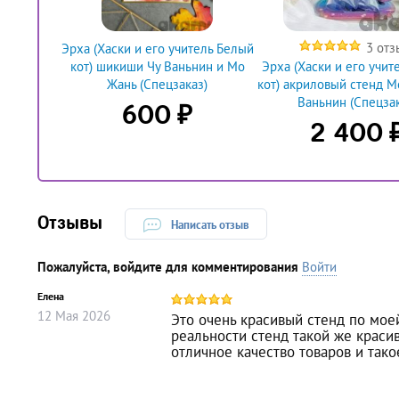
3 отз
Эрха (Хаски и его учитель Белый
кот) шикиши Чу Ваньнин и Мо
Эрха (Хаски и его учит
Жань (Спецзаказ)
кот) акриловый стенд М
Ваньнин (Спецзак
₽
600
2 400
Отзывы
Написать отзыв
Пожалуйста, войдите для комментирования
Войти
Елена
12
Мая
2026
Это очень красивый стенд по моей
реальности стенд такой же красив
отличное качество товаров и так