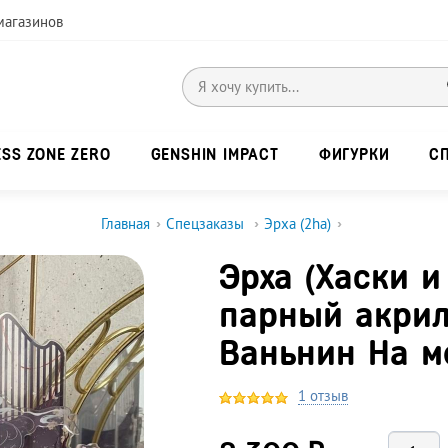
магазинов
ESS ZONE ZERO
GENSHIN IMPACT
ФИГУРКИ
С
Главная
›
Спецзаказы
›
Эрха (2ha)
›
Эрха (Хаски и
парный акрил
Ваньнин На м
1 отзыв