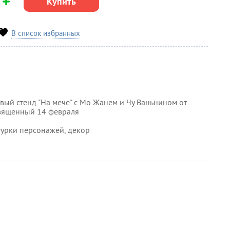
Купить
В список избранных
ый стенд "На мече" с Мо Жанем
и Чу Ваньнином
от
вященный 14 февраля
игурки персонажей, декор