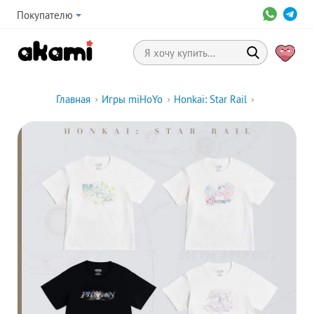
Покупателю
Главная
›
Игры miHoYo
›
Honkai: Star Rail
›