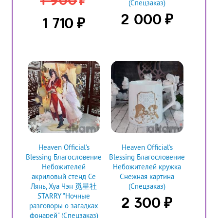
(Спецзаказ)
₽
2 000
₽
1 710
Heaven Official's
Heaven Official's
Blessing Благословение
Blessing Благословение
Небожителей
Небожителей кружка
акриловый стенд Се
Снежная картина
Лянь, Хуа Чэн 觅星社
(Спецзаказ)
STARRY "Ночные
₽
2 300
разговоры о загадках
фонарей" (Спецзаказ)