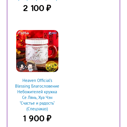
₽
2 100
Heaven Official's
Blessing Благословение
Небожителей кружка
Се Лянь, Хуа Чэн
"Счастье и радость"
(Спецзаказ)
₽
1 900