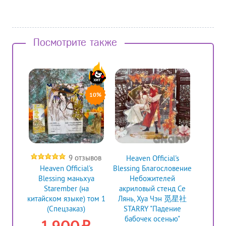
Посмотрите также
10%
9 отзывов
Heaven Official's
Heaven Official's
Blessing Благословение
Blessing маньхуа
Небожителей
Starember (на
акриловый стенд Се
китайском языке) том 1
Лянь, Хуа Чэн 觅星社
(Спецзаказ)
STARRY "Падение
бабочек осенью"
₽
1 900