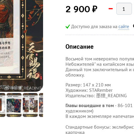
₽
2 900
Доступно для заказа на
сайте
Описание
Восьмой том невероятно популя
Небожителей" на китайском язы
Данный том заключительный и с
обложку.
Размер:
147 х 210
мм
Художник: STARember
Издательство: 墨狸_READING
Главы вошедшие в том
-
86
-101
художником)
В каждом экземпляре напечата
Стандартные бонусы:
экслибрис,
карточка