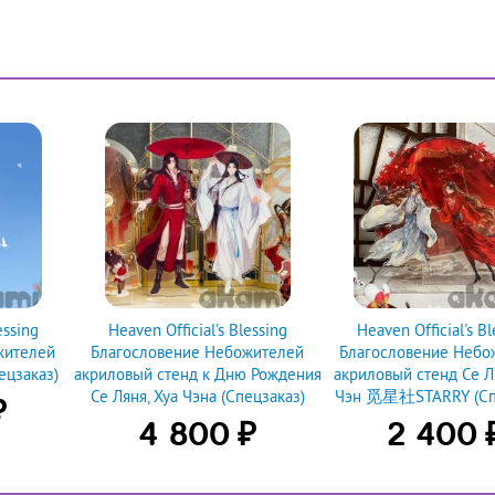
essing
Heaven Official's Blessing
Heaven Official's Bl
жителей
Благословение Небожителей
Благословение Небо
ецзаказ)
акриловый стенд к Дню Рождения
акриловый стенд Се Л
Се Ляня, Хуа Чэна (Спецзаказ)
Чэн 觅星社STARRY (Спе
₽
₽
4 800
2 400