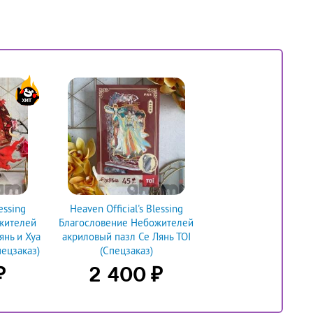
essing
Heaven Official's Blessing
жителей
Благословение Небожителей
янь и Хуа
акриловый пазл Се Лянь TOI
цзаказ)
(Спецзаказ)
₽
₽
2 400