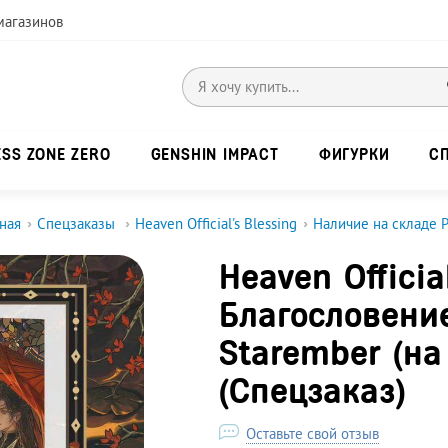
магазинов
ESS ZONE ZERO
GENSHIN IMPACT
ФИГУРКИ
С
ная
›
Спецзаказы
›
Heaven Official's Blessing
›
Наличие на складе 
Heaven Officia
Благословени
Starember (на
(Спецзаказ)
Оставьте свой отзыв