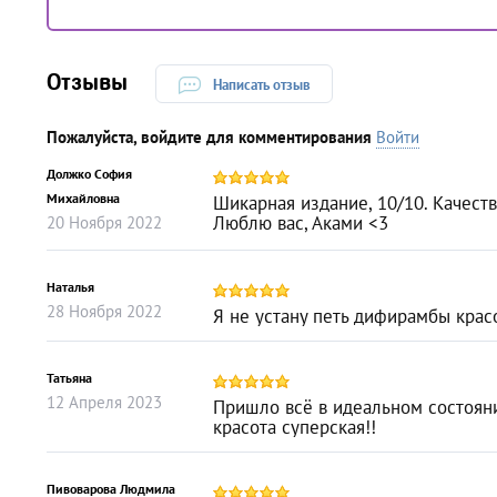
Отзывы
Написать отзыв
Пожалуйста, войдите для комментирования
Войти
Должко София
Михайловна
Шикарная издание, 10/10. Качест
Люблю вас, Аками <3
20
Ноября
2022
Наталья
28
Ноября
2022
Я не устану петь дифирамбы крас
Татьяна
12
Апреля
2023
Пришло всё в идеальном состояни
красота суперская!!
Пивоварова Людмила