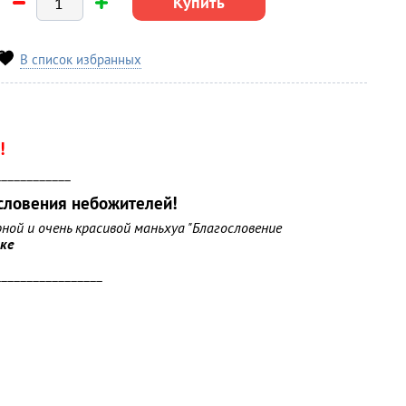
Купить
В список избранных
!
____________
словения небожителей!
ой и очень красивой маньхуа "Благословение
ке
_________________