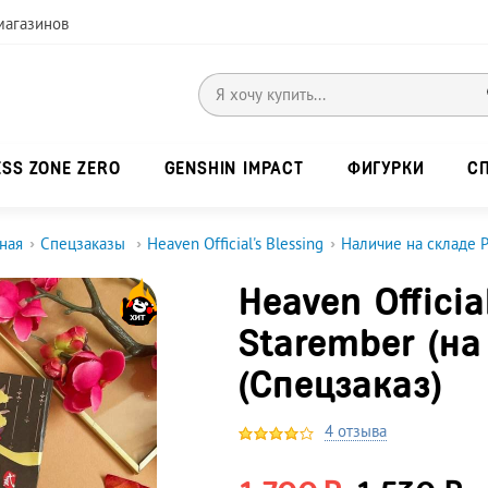
магазинов
ESS ZONE ZERO
GENSHIN IMPACT
ФИГУРКИ
С
ная
›
Спецзаказы
›
Heaven Official's Blessing
›
Наличие на складе 
Heaven Officia
Starember (на
(Спецзаказ)
4 отзыва