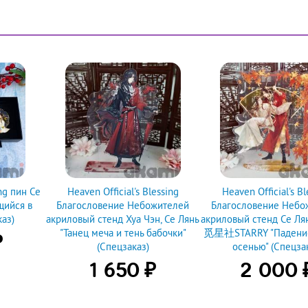
ing пин Се
Heaven Official's Blessing
Heaven Official's Bl
щийся в
Благословение Небожителей
Благословение Небо
аз)
акриловый стенд Хуа Чэн, Се Лянь
акриловый стенд Се Лян
"Танец меча и тень бабочки"
觅星社STARRY "Падение
₽
(Спецзаказ)
осенью" (Спецза
₽
1 650
2 000