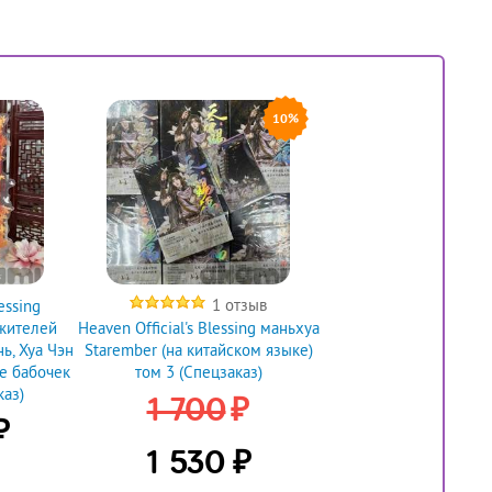
10%
1 отзыв
essing
жителей
Heaven Official's Blessing маньхуа
ь, Хуа Чэн
Starember (на китайском языке)
 бабочек
том 3 (Спецзаказ)
каз)
₽
1 700
₽
₽
1 530