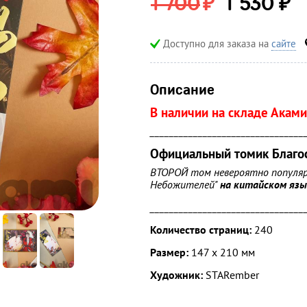
₽
₽
1 700
1 530
Доступно для заказа на
сайте
Описание
В наличии на складе Аками
________________________________
Официальный томик Благо
ВТОРОЙ том невероятно популярн
Небожителей"
на китайском язы
________________________________
Количество страниц:
240
Размер:
147 х 210
мм
Художник:
STARember