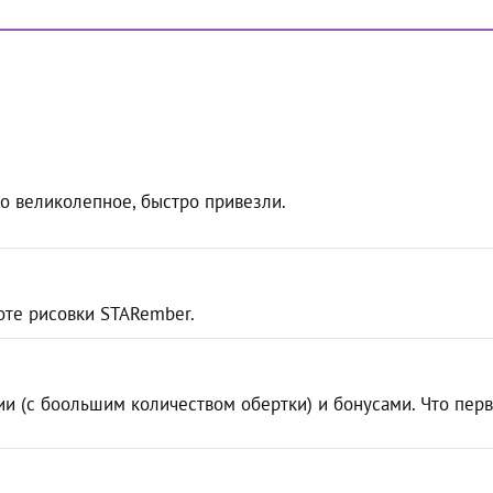
во великолепное, быстро привезли.
оте рисовки STARember.
и (с боольшим количеством обертки) и бонусами. Что первы