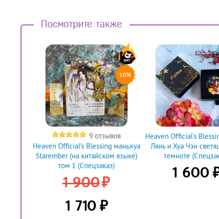
Посмотрите также
10%
9 отзывов
Heaven Official's Bless
Heaven Official's Blessing маньхуа
Лянь и Хуа Чэн светя
Starember (на китайском языке)
темноте (Спецзак
том 1 (Спецзаказ)
1 600
₽
1 900
₽
1 710