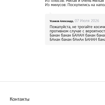
Из плюсов: Милая и очень мягкая
Из минусов: Поскупились на напо
07
Июля
2026
Усанков Александр,
Пожалуйста, не трогайте косич
противном случае с вероятнос
Банан банан БАНАН банан бана
БАнан банан бАнАн БАНАН бан
Контакты