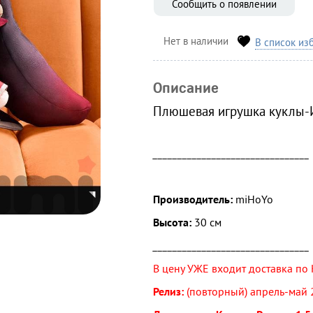
Сообщить о появлении
Нет в наличии
В список из
Описание
Плюшевая игрушка куклы-
________________________________
Производитель:
miHoYo
Высота:
30 см
________________________________
В цену УЖЕ входит доставка по 
Релиз:
(повторный) апрель-май 