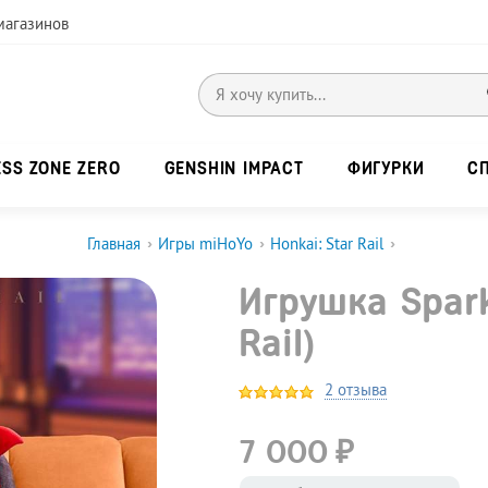
магазинов
ESS ZONE ZERO
GENSHIN IMPACT
ФИГУРКИ
С
Главная
›
Игры miHoYo
›
Honkai: Star Rail
›
Игрушка Spark
Rail)
2 отзыва
₽
7 000