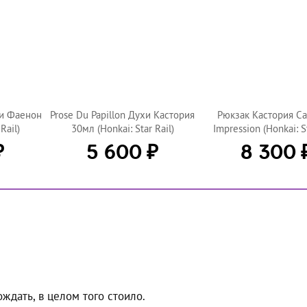
и Фаенон
Prose Du Papillon Духи Кастория
Рюкзак Кастория Ca
Rail)
30мл (Honkai: Star Rail)
Impression (Honkai: St
₽
₽
5 600
8 300
ждать, в целом того стоило.