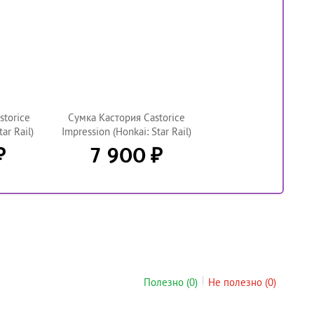
storice
Сумка Кастория Castorice
ar Rail)
Impression (Honkai: Star Rail)
₽
₽
7 900
Полезно
(0)
Не полезно
(0)