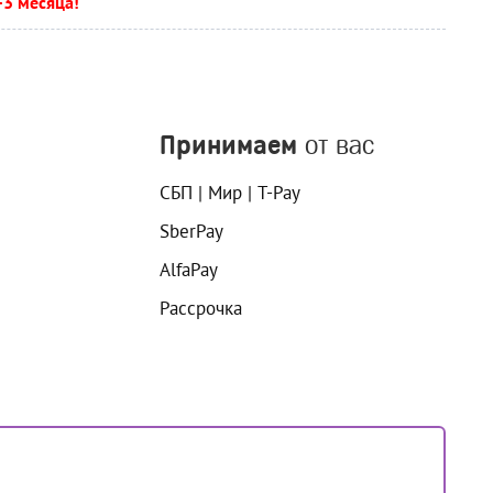
-3 месяца!
Принимаем
от вас
СБП | Мир | T-Pay
SberPay
AlfaPay
Рассрочка