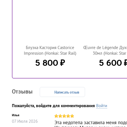
Блузка Кастория Castorice
Œuvre de Légende Дух
Impression (Honkai: Star Rail)
30мл (Honkai: Star 
₽
5 800
5 600
Отзывы
Написать отзыв
Пожалуйста, войдите для комментирования
Войти
Илья
07
Июля
2026
Эта недотепа заставила меня подо