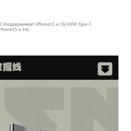
-C (поддерживает iPhone15 и 16) ИЛИ Type-C
iPhone15 и 16)