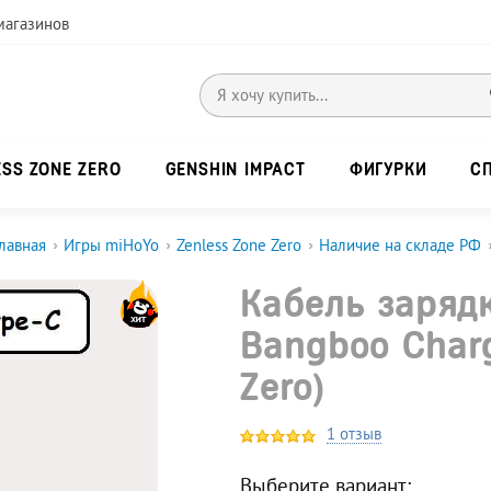
магазинов
ESS ZONE ZERO
GENSHIN IMPACT
ФИГУРКИ
С
лавная
›
Игры miHoYo
›
Zenless Zone Zero
›
Наличие на складе РФ
Кабель зарядк
Bangboo Charg
Zero)
1 отзыв
Выберите вариант: