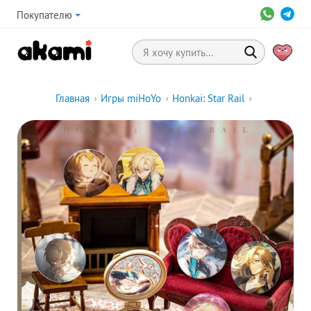
Покупателю
Главная
›
Игры miHoYo
›
Honkai: Star Rail
›