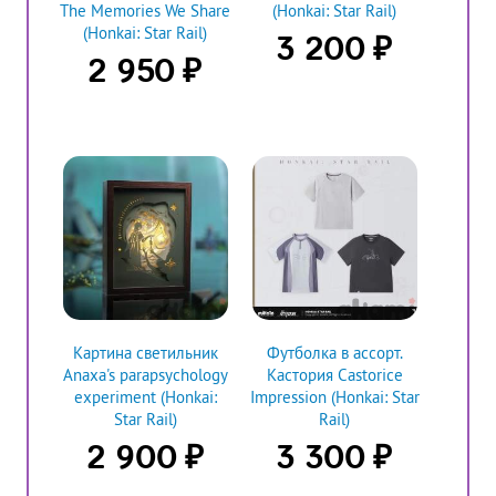
The Memories We Share
(Honkai: Star Rail)
(Honkai: Star Rail)
₽
3 200
₽
2 950
Картина светильник
Футболка в ассорт.
Anaxa's parapsychology
Кастория Castorice
experiment (Honkai:
Impression (Honkai: Star
Star Rail)
Rail)
₽
₽
2 900
3 300