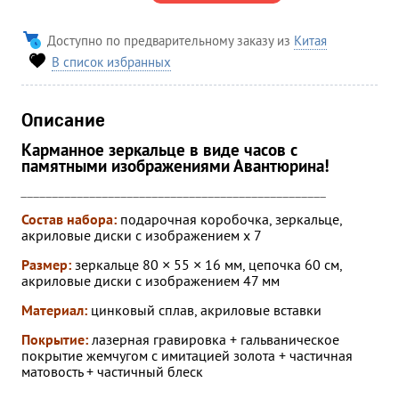
Доступно по предварительному заказу из
Китая
В список избранных
Описание
Карманное зеркальце в виде часов с
памятными изображениями Авантюрина!
_________________________________________________
Состав набора:
подарочная коробочка, зеркальце,
акриловые диски с изображением х 7
Размер:
зеркальце 80 × 55 × 16 мм, цепочка 60 см,
акриловые диски с изображением 47 мм
Материал:
ц
инковый
сплав
,
акриловые
вставки
Покрытие:
л
азерная
гравировка
+
гальваническое
покрытие
жемчугом
с
имитацией
золота
+
частичная
матовость
+
частичный
блеск