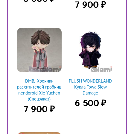
₽
7 900
DMBJ Хроники
PLUSH WONDERLAND
расхитителей гробниц
Кукла Towa Slow
nendoroid Xie Yuchen
Damage
(Спецзаказ)
₽
6 500
₽
7 900