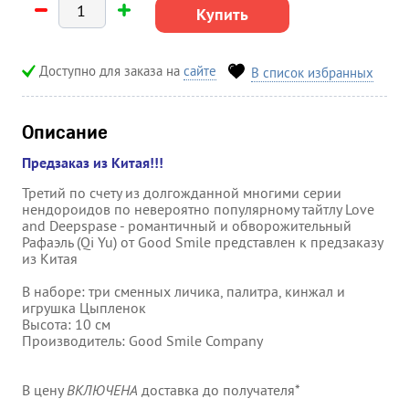
Купить
Доступно для заказа на
сайте
В список избранных
Описание
Предзаказ из Китая!!!
Третий по счету из долгожданной многими серии
нендороидов по невероятно популярному тайтлу
Love
and Deepspase - романтичный и обворожительный
Рафаэль (Qi Yu) от Good Smile представлен к предзаказу
из Китая
В наборе:
три сменных личика, палитра, кинжал и
игрушка Цыпленок
Высота: 10 см
Производитель: Good Smile Company
В цену
ВКЛЮЧЕНА
доставка до получателя*