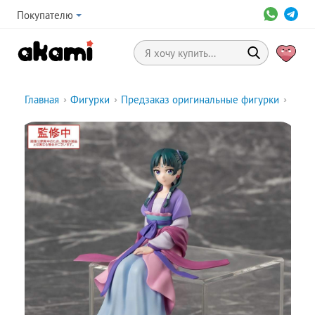
Покупателю
Главная
›
Фигурки
›
Предзаказ оригинальные фигурки
›