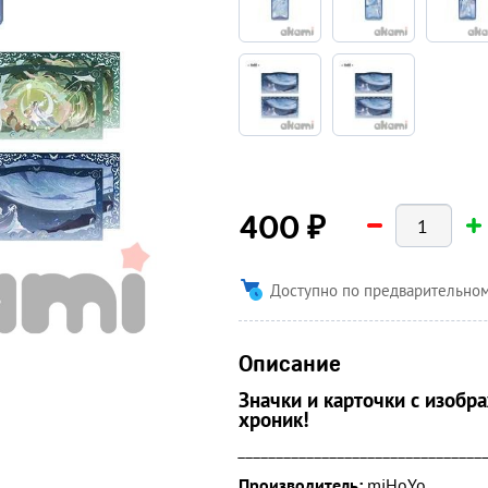
₽
400
Доступно по предварительном
Описание
Значки и карточки с изобр
хроник!
________________________________
Производитель:
miHoYo