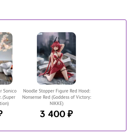
er Sonico
Noodle Stopper Figure Red Hood:
. (Super
Nonsense Red (Goddess of Victory:
tion)
NIKKE)
₽
₽
3 400