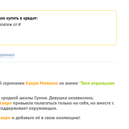
но купить в кредит:
платеж
от
₽
бранных
ой скрипачки
Каори Миязоно
из аниме
"Твоя апрельская
е средней школы Сумия. Девушка независима,
Каори
привыкла полагаться только на себя, но вместе с
 поддерживает окружающих.
Каори
и добавьте её в свою коллекцию!