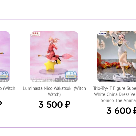
 (Witch
Luminasta Nico Wakatsuki (Witch
Trio-Try-iT Figure Sup
Watch)
White China Dress Ver
Sonico The Anima
₽
₽
3 500
3 600