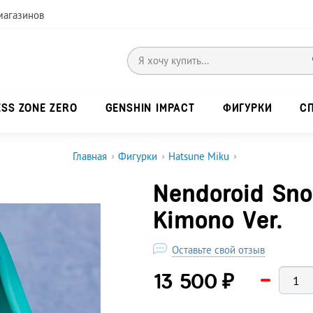
магазинов
ESS ZONE ZERO
GENSHIN IMPACT
ФИГУРКИ
С
Главная
›
Фигурки
›
Hatsune Miku
›
Nendoroid Sno
Kimono Ver.
Оставьте свой отзыв
₽
13 500