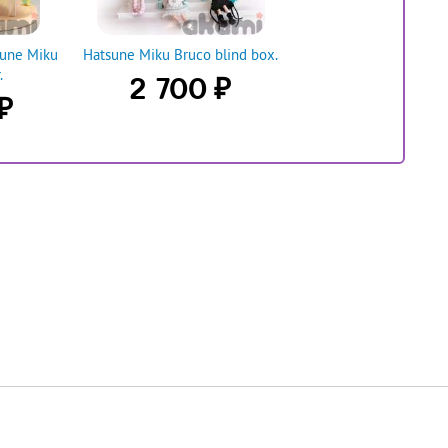
sune Miku
Hatsune Miku Bruco blind box.
.
₽
2 700
₽