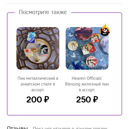
Посмотрите также
Пин металлический в
Heaven Officials'
азиатском стиле в
Blessing железный пин
ассорт.
в ассорт.
₽
₽
200
250
Отзывы
Пока нет отзывов о данном товаре —