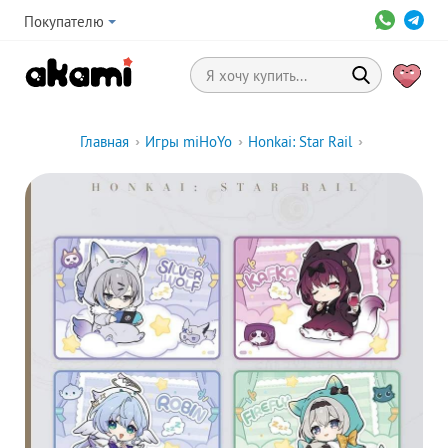
Покупателю
Главная
›
Игры miHoYo
›
Honkai: Star Rail
›