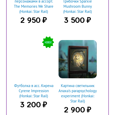
персонажами в ассорт.
Грибочки Sparxie
The Memories We Share
Mushroom Bunny
(Honkai: Star Rail)
(Honkai: Star Rail)
₽
₽
2 950
3 500
Футболка в асс. Кирена
Картина светильник
Cyrene Impression
Anaxa's parapsychology
(Honkai: Star Rail)
experiment (Honkai:
Star Rail)
₽
3 200
₽
2 900