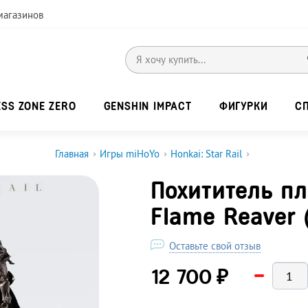
магазинов
ESS ZONE ZERO
GENSHIN IMPACT
ФИГУРКИ
С
Главная
›
Игры miHoYo
›
Honkai: Star Rail
›
Похититель пл
Flame Reaver (
Оставьте свой отзыв
₽
12 700