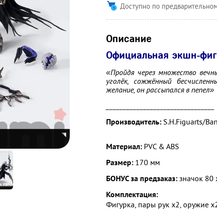
Доступно по предварительном
Описание
Официальная экшн-фигу
«
Пройдя через множество вечн
уголёк, сожжённый бесчисленн
желание, он рассыпался в пепел
»
________________________________
Производитель:
S.H.Figuarts/Ba
Материал:
PVC & ABS
Размер:
170 мм
БОНУС за предзаказ:
значок 80 
Комплектация:
Фигурка, пары рук х2, оружие х