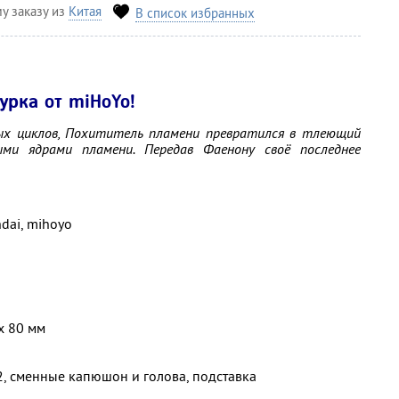
у заказу из
Китая
В список избранных
рка от miHoYo!
ых циклов, Похититель пламени превратился в тлеющий
ыми ядрами пламени. Передав Фаенону своё последнее
ndai, mihoyo
х 80 мм
2, сменные капюшон и голова, подставка