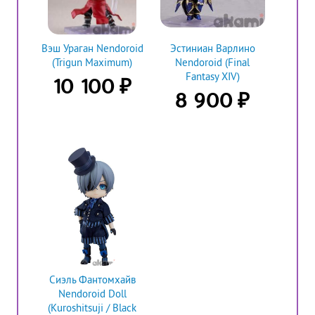
Вэш Ураган Nendoroid
Эстиниан Варлино
(Trigun Maximum)
Nendoroid (Final
Fantasy XIV)
₽
10 100
₽
8 900
Сиэль Фантомхайв
Nendoroid Doll
(Kuroshitsuji / Black