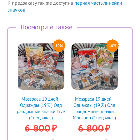
К предзаказу так же доступна
перчая часть линейки
значков
Посмотрите также
10%
10%
Mosspaca 19 дней -
Mosspaca 19 дней -
Однажды (19天) Олд
Однажды (19天) Олд
рандомные значки Live
рандомные значки
(Спецзаказ)
Monsoon (Спецзаказ)
₽
₽
6 800
6 800