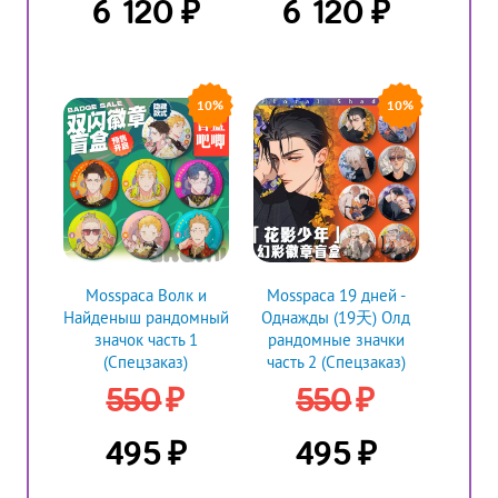
₽
₽
6 120
6 120
10%
10%
Mosspaca Волк и
Mosspaca 19 дней -
Найденыш рандомный
Однажды (19天) Олд
значок часть 1
рандомные значки
(Спецзаказ)
часть 2 (Спецзаказ)
₽
₽
550
550
₽
₽
495
495