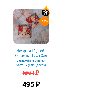
10%
Mosspaca 19 дней -
Однажды (19天) Олд
рандомные значки
часть 3 (Спецзаказ)
₽
550
₽
495