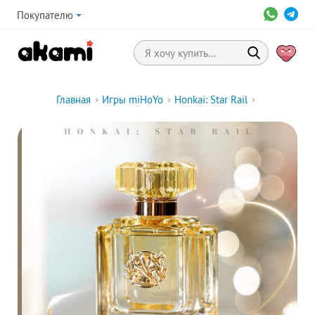
Покупателю
Главная
›
Игры miHoYo
›
Honkai: Star Rail
›