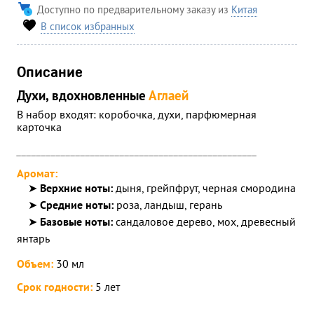
Доступно по предварительному заказу из
Китая
В список избранных
Описание
Духи, вдохновленные
Аглаей
В набор входят: коробочка, духи, парфюмерная
карточка
_________________________________________________
Аромат:
➤
Верхние ноты
:
дыня, грейпфрут, черная смородина
➤
Средние ноты
:
роза, ландыш, герань
➤
Базовые ноты:
сандаловое дерево, мох, древесный
янтарь
Объем:
3
0 мл
Срок годности:
5 лет
_________________________________________________