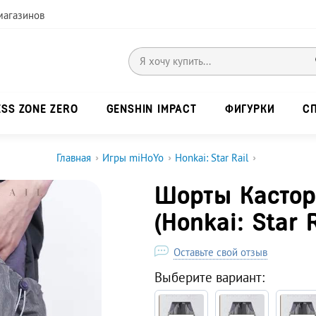
магазинов
ESS ZONE ZERO
GENSHIN IMPACT
ФИГУРКИ
С
Главная
›
Игры miHoYo
›
Honkai: Star Rail
›
Шорты Кастори
(Honkai: Star R
Оставьте свой отзыв
Выберите вариант: