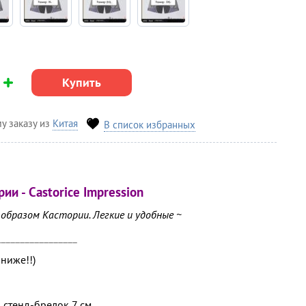
Купить
у заказу из
Китая
В список избранных
ии - Castorice Impression
 образом Кастории. Легкие и удобные ~
_________________
 ниже!!)
 стенд-брелок 7 см