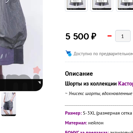
₽
5 500
Доступно по предварительном
Описание
Шорты из коллекци
и
Кастор
~ Унисекс шорты, вдохновленные
________________________________
Размер:
S-3XL (размерная сетка
Материал:
нейлон
БОНУС за предзаказ:
акриловый