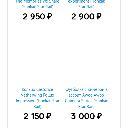
The Memories We Share
experiment (Honkai:
(Honkai: Star Rail)
Star Rail)
₽
₽
2 950
2 900
Кольцо Castorice
Футболка с химерой в
Netherwing Pollux
ассорт. Awoo Awoo
Impression (Honkai: Star
Chimera Series (Honkai:
Rail)
Star Rail)
₽
₽
2 150
3 000