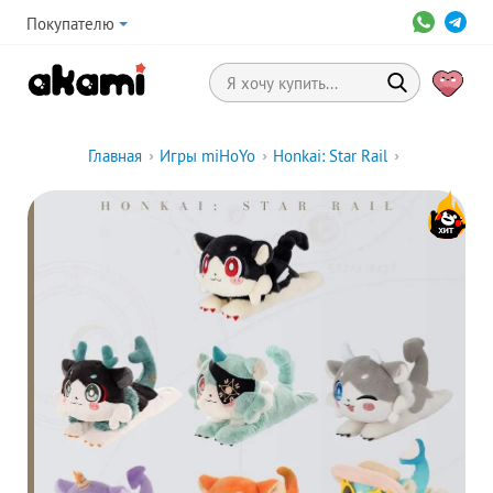
Покупателю
Главная
›
Игры miHoYo
›
Honkai: Star Rail
›