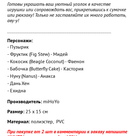
Готовы украшать ваш уютный уголок в качестве
игрушки или сопровождать вас, прикрепившись к сумочке
или рюкзаку! Только не заставляйте их много работать,
аву-у!
_________________________________________________
Персонажи:
- Пузырик
-
Фруктик (Fig Stew) - Мидей
-
Кокосик (Beagle Coconut) - Фаенон
-
Бабочка (Butterfly Cake) - Кастория
-
Нуну (Nanus) - Анакса
-
Дань Хен
- Ехидна
Производитель:
miHoYo
Размер:
25 x 15 см
Материал:
полиэстер, PVC
При покупке от 2 шт в комментарии к заказу напишите