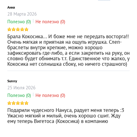
Анна
28
Марта
2026
Полезно
(0)
Не полезно
(0)
Брала Кокосика... И боже мне не передать восторга!!
Очень мягкая и приятная на ощупь игрушка. Слеп-
браслеты внутри крепкие, можно хорошо
зафиксировать где-либо, а если закрепить на руку, он
словно будет обнимать т.т. Единственное что жалко, у
Кокосика нет солнышка сбоку, но ничего страшного)
Sunny
25
Июля
2026
Полезно
(0)
Не полезно
(0)
Подарили чудесного Нануса, радует меня теперь :3
Ужасно мягкий и милый, очень хорошо сшит. Жду
ему теперь Вигетоса (Кокосика) в компанию